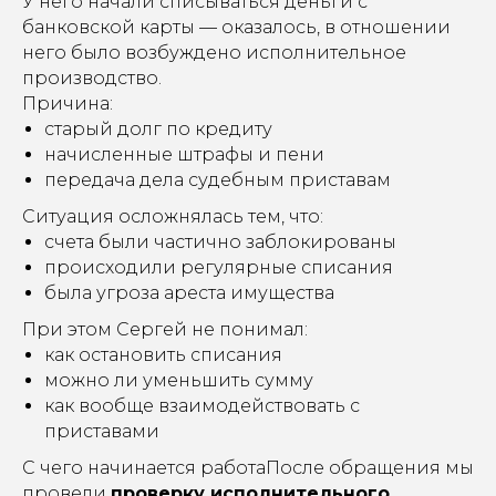
У него начали списываться деньги с
банковской карты — оказалось, в отношении
него было возбуждено исполнительное
производство.
Причина:
старый долг по кредиту
начисленные штрафы и пени
передача дела судебным приставам
Ситуация осложнялась тем, что:
счета были частично заблокированы
происходили регулярные списания
была угроза ареста имущества
При этом Сергей не понимал:
как остановить списания
можно ли уменьшить сумму
как вообще взаимодействовать с
приставами
С чего начинается работаПосле обращения мы
провели
проверку исполнительного