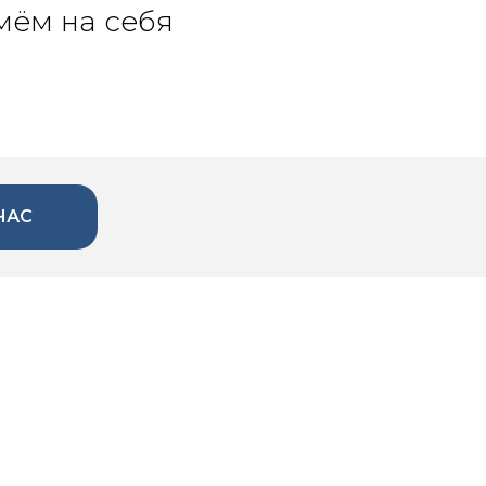
мём на себя
ЧАС