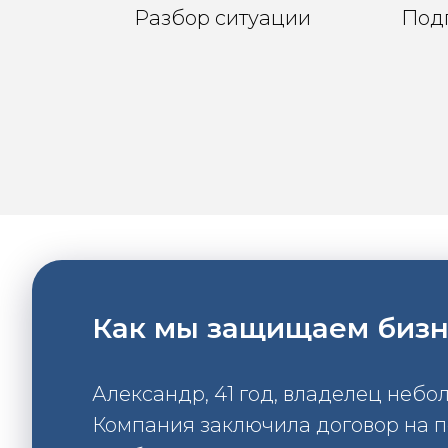
Разбор ситуации
Подг
Как мы защищаем бизне
Александр, 41 год, владелец небо
Компания заключила договор на по