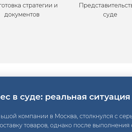
отовка стратегии и
Представительств
документов
суде
с в суде: реальная ситуация
льшой компании в Москва, столкнулся с сер
ставку товаров, однако после выполнения 