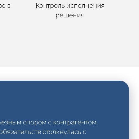
о в
Контроль исполнения
решения
ьёзным спором с контрагентом.
обязательств столкнулась с