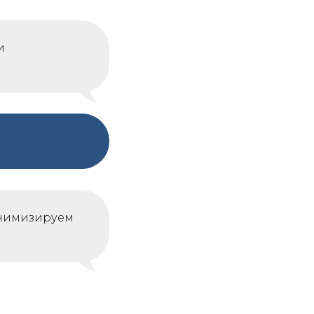
и
инимизируем